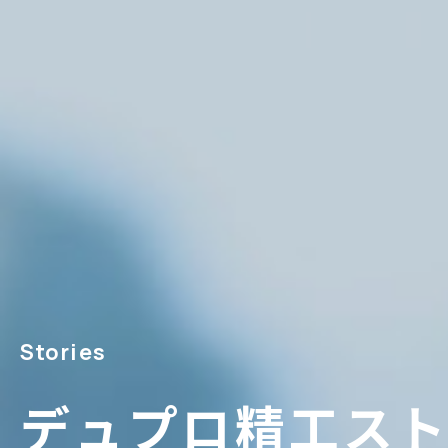
Stories
デュプロ精工ス