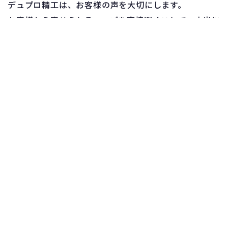
デュプロ精工は、お客様の声を大切にします。
お客様から寄せられるニーズを直接聞くことで、本当に
求められているものが理解できます。
ニーズをしっかりと吸い上げ、課題を解決できる企画力
こそ、お客様に喜ばれる商品づくりの第一歩です。
もっと詳しく