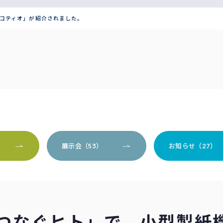
コティオ」が紹介されました。
）
展示会（53）
お知らせ（27）
つなぐヒト」で、小型製紙